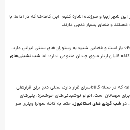
ن شهر زیبا و سرزنده اشاره کنیم. این کافه‌ها که در ادامه با
ه هستند و فضای بسیار دنجی دارند.
کافه قلیان ارنلر (Erenler Nagile) در منطقه فاتیح، همه روزه از ساعت ۰۷:۰۰ تا ۰۲:۰۰ باز است و فضایی شبیه به رستوران‌های سنتی ایرانی دارد.
افه قلیان ارنلر منوی چندان متنوعی ندارد؛ اما
شب نشینی‌های
ل است. این کافه که در محله گالاتاسرای قرار دارد، محلی دنج برای قرارهای
‌شود. سولرا وینری همه روزه از ساعت ۱۲:۰۰ تا ۰۲:۰۰ باز و پذیرای مهمانان است. انواع نوشیدنی‌های خوشمزه، پنیرهای
، در
شب گردی های استانبول
، حتما به کافه سولرا وینری سر