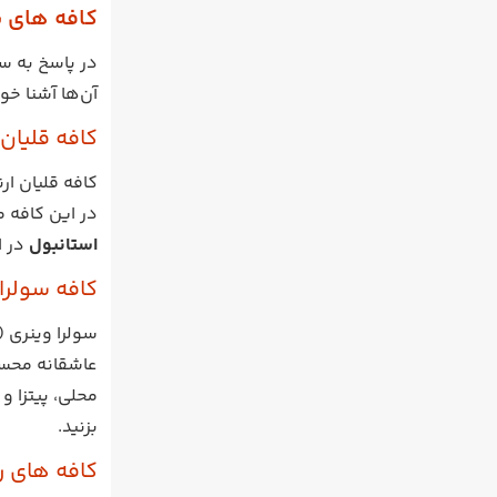
کافه های ش
در پاسخ به سو
آن‌ها آشنا خ
کافه قلیان ا
در این کافه م
استانبول
در ا
کافه سولرا
محلی، پیتزا و
بزنید.
کافه های ر