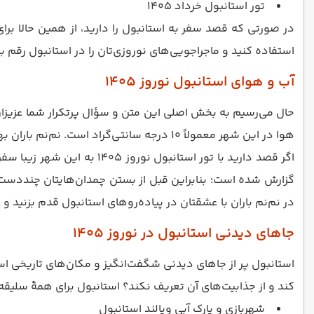
تور استانبول خرداد 1405
استفاده کنید و ماجراجویی‌های نوروزی‌تان را در استانبول رقم بز
آب و هوای استانبول نوروز 1405
حال می‌رسیم به بخش اصلی این متن و سؤال پرتکرار شما عزیزان
هوا در این شهر معمولاً 10 درجه سانتی‌گر‌اد است. نم‌نم باران بهاری در استانبول به زیبایی و جذابیت سفر شما کمک شایانی می‌کند و دمای هوا آنقدر گرم نیست که لباس‌های خنک با خود ببرید.
اگر قصد دارید با تور استان
گزارش شده است؛ بنابراین قبل از بستن چمدان‌هایتان چنددست لب
در نم‌نم باران با عشقتان در پیاده‌روهای استانبول قدم بزنید و ا
جاهای دیدنی استانبول در نوروز 1405
استانبول پر از جاهای دیدنی شگفت‌انگیز و مکان‌های تاریخی است
کند و از جذابیت‌های آن تعریف نکند؟ استانبول برای همۀ سلیقه‌ها
شهربازی و پارک آبی ویالند استانبول