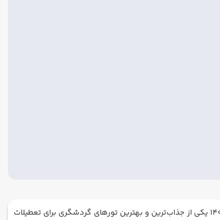
اگر از دوستان یا همکاران خود بپرسید تعطیلات عید کجا خوش می‌گذرد، محال است نام استانبول را نیاوردند. تور استانبول نوروز 1405 یکی از جذاب‌ترین و بهترین تورهای گردشگری برای تعطیلات