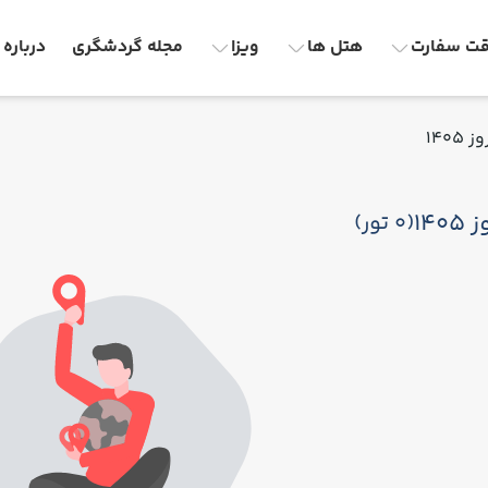
ت سفارت
هتل ها
ویزا
مجله گردشگری
درباره 
140
14
(0 تور)