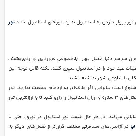
تور پرواز خارجی به استانبول ندارد. تورهای استانبول مانند
تور
افران سراسر دنیا، فصل بهار ـ به‌خصوص فروردین و اردیبهشت ـ
ت عید خود را در استانبول سپری کنند. نکته قابل توجه این
 است؛ بنابراین اگر علاقه‌ای به ازدحام جمعیت ندارید، تور
استانبول نوروز 1405 برای شما مناسب نیست. اگر دوست دارید عید را در استانبول باشید اما به دنبال قیمت تور مناسب می‌گردید، هتل‌های 3 ستاره و ارزان استانبول را رزرو کنید تا با ارزانترین تور
 هواپیمای ایرانی و کوتاه کردن زمان اقامت در استانبول به کاهش قیمت تور استانبول نوروز 1405 کمک شایانی می‌کند. در هر حال قیمت تور استابول در نوروز، حتی با
لیا
در آژانس‌های مسافرتی مختلف گران‌تر از فصل‌های دیگر به