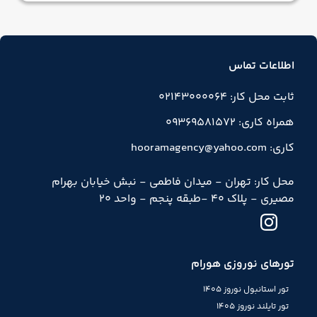
اطلاعات تماس
ثابت محل کار: 02143000064
همراه کاری: 09369581572
کاری: hooramagency@yahoo.com
محل کار: تهران - میدان فاطمی - نبش خیابان بهرام
مصیری - پلاک 40 -طبقه پنجم - واحد 20
تورهای نوروزی هورام
تور استانبول نوروز 1405
تور تایلند نوروز 1405