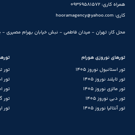
همراه کاری: 09369581572
کاری: hooramagency@yahoo.com
محل کار: تهران - میدان فاطمی - نبش خیابان بهرام مصیری - پلاک 40 -طبقه پنجم - وا
تورهای نوروزی هورام
تورها
تور استانبول نوروز 1405
تور ت
تور تایلند نوروز 1405
تور ا
تور مالزی نوروز 1405
تور ام
تور دبی نوروز 1405
تور گ
تور آنتالیا نوروز 1405
تور ا