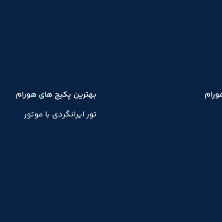
ورام
بهترین پکیج های هورام
تور ایرانگردی با موتور