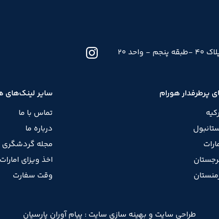
حد 20
ی پرطرفدار هورام
سایر لینک‌های ه
رکیه
تماس با ما
ستانبول
درباره ما
ارات
مجله گردشگری
رجستان
اخذ ویزای امارات
رمنستان
وقت سفارت
طراحی سایت
و
بهینه سازی سایت
:
پیام آوران پارسیان