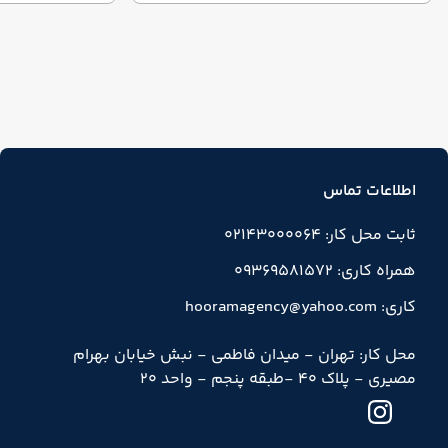
می‌شوید.
اطلاعات تماس
ثابت محل کار: 02143000064
همراه کاری: 09369581572
کاری: hooramagency@yahoo.com
محل کار: تهران - میدان فاطمی - نبش خیابان بهرام
مصیری - پلاک 40 -طبقه پنجم - واحد 20