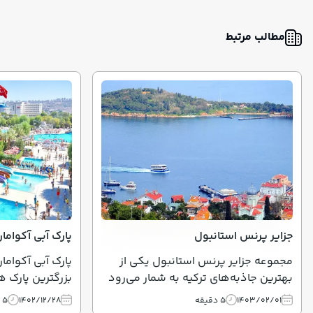
مطالب مرتبط
جزایر پرنس استانبول
پارک آبی آکواما
مجموعه جزایر پرنس استانبول یکی از
پارک آبی آکواما
بهترین جاذبه‌های ترکیه به شمار می‌رود
بزرگترین پارک ه
و از 9 جزیره زیبا تشکیل شده است. در
این مقاله با ام
1403/02/01
5 دقیقه
1402/12/28
5 دقیقه
این مقاله، با این جزایر آشنا می‌شوید.
کاری، آدرس و قو