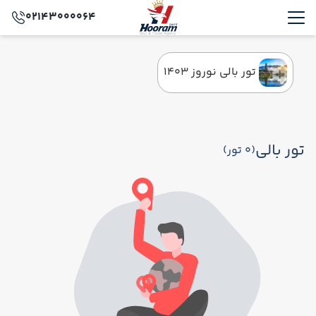
02143000064
تور بالی نوروز 1403
تور بالی
(0 تور)