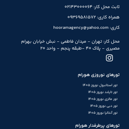
ثابت محل کار: 02143000064
همراه کاری: 09369581572
کاری: hooramagency@yahoo.com
محل کار: تهران - میدان فاطمی - نبش خیابان بهرام
مصیری - پلاک 40 -طبقه پنجم - واحد 20
تورهای نوروزی هورام
تور استانبول نوروز 1405
تور تایلند نوروز 1405
تور مالزی نوروز 1405
تور دبی نوروز 1405
تور آنتالیا نوروز 1405
تورهای پرطرفدار هورام