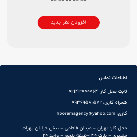
افزودن نظر جدید
اطلاعات تماس
ثابت محل کار: 02143000064
همراه کاری: 09369581572
کاری: hooramagency@yahoo.com
محل کار: تهران - میدان فاطمی - نبش خیابان بهرام
مصیری - پلاک 40 -طبقه پنجم - واحد 20