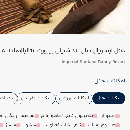
هتل ایمپریال سان لند فمیلی ریزورت آنتالیا|Imperial Sunland Hotel Antalya
Imperial Sunland Family Resort
امکانات هتل
امکانات هتل
امکانات ورزشی
امکانات تفریحی
خدمات ا
رستوران
تلویزیون کابلی/ماهواره‌ای
سرویس رایگان رفت
صندوق امانات
کافی شاپ فضای باز
سشوار
ماساژ