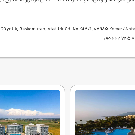
انال های ماهواره ای، سوکت نزدیک تخت، مینی بار، تهویه مطبوع می