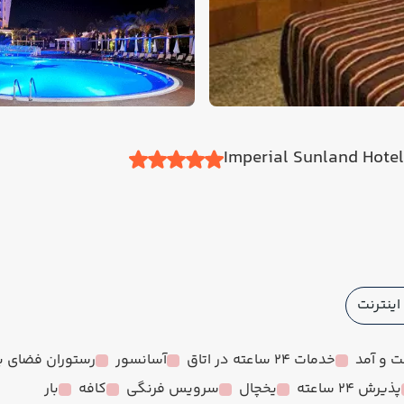
ینترنت
 و آمد
خدمات 24 ساعته در اتاق
آسانسور
رستوران فضای با
پذیرش 24 ساعته
یخچال
سرویس فرنگی
کافه
بار