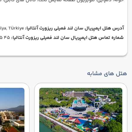
حوله، دمپایی، تلویزیون صفحه نمایش تخت، کانال های کابلی، ک
آدرس هتل ایمپریال سان لند فمیلی ریزورت آنتالیا:
Göynük, Baskomutan, Atatürk Cd. No 514/1, 07985 Kemer/Antalya, Türkiye
شماره تماس هتل ایمپریال سان لند فمیلی ریزورت آنتالیا:
45 05 745 242 90+
هتل های مشابه