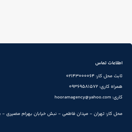
اطلاعات تماس
ثابت محل کار: 02143000064
همراه کاری: 09369581572
کاری: hooramagency@yahoo.com
محل کار: تهران - میدان فاطمی - نبش خیابان بهرام مصیری - پلاک 40 -طبقه پنجم - وا