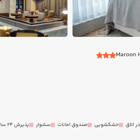
خشکشویی
صندوق امانات
سشوار
پذیرش 24 ساعته