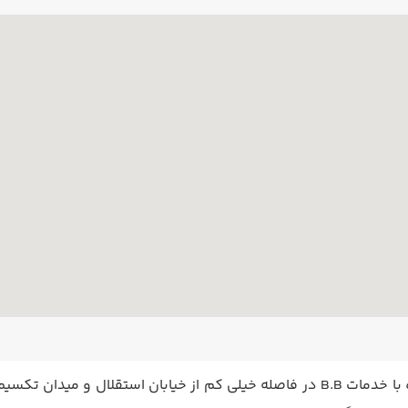
هتل مارون تام تام استانبول (Maroon Tomtom) هتلی 3 ستاره با خدمات B.B در فاصله خ