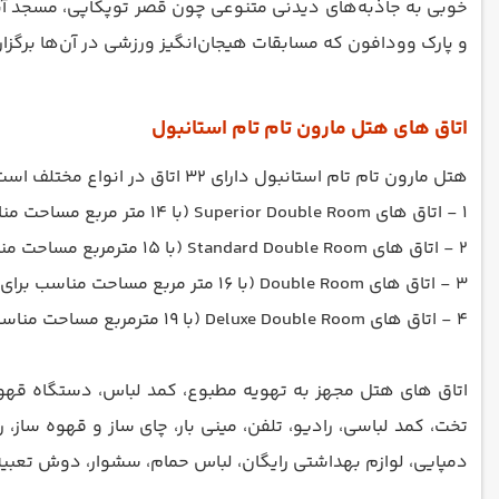
خوبی به جاذبه‌های دیدنی متنوعی چون قصر توپکاپی، مسجد آبی و
و پارک وودافون که مسابقات هیجان‌انگیز ورزشی در آن‌ها برگزار
اتاق های هتل مارون تام تام استانبول
هتل مارون تام تام استانبول دارای 32 اتاق در انواع مختلف است. مانند
1 - اتاق های Superior Double Room (با 14 متر مربع مساحت مناسب برای 2 بزرگسال با یک تخت دبل)
2 - اتاق های Standard Double Room (با 15 مترمربع مساحت مناسب برای 2 بزرگسال با یک تخت دبل)
3 - اتاق های Double Room (با 16 متر مربع مساحت مناسب برای 2 بزرگسال با یک تخت دبل)
4 - اتاق های Deluxe Double Room (با 19 مترمربع مساحت مناسب برای 2 بزرگسال با یک تخت دبل)
اتاق های هتل مجهز به تهویه مطبوع، کمد لباس، دستگاه قهوه 
تخت، کمد لباسی، رادیو، تلفن، مینی بار، چای ساز و قهوه س
دمپایی، لوازم بهداشتی رایگان، لباس حمام، سشوار، دوش تعبیه 